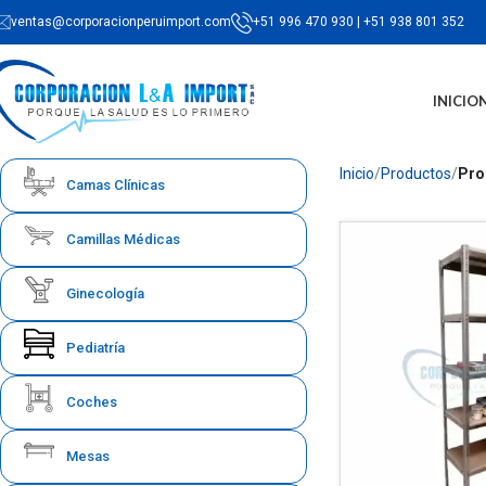
ventas@corporacionperuimport.com
+51 996 470 930 | +51 938 801 352
INICIO
Inicio
Productos
Pro
Camas Clínicas
Camillas Médicas
Ginecología
Pediatría
Coches
Mesas