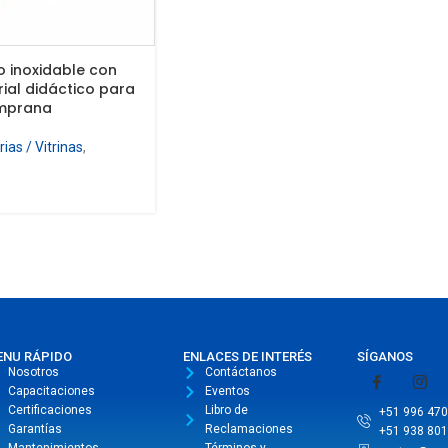
o inoxidable con
ial didáctico para
emprana
ias / Vitrinas
,
ENU RÁPIDO
ENLACES DE INTERÉS
SÍGANOS
Nosotros
Contáctanos
Capacitaciones
Eventos
Certificaciones
Libro de
+51 996 470
Garantías
Reclamaciones
+51 938 801