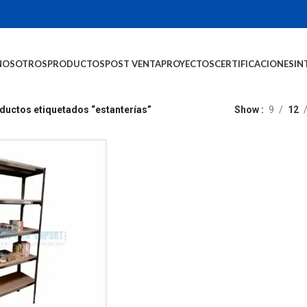
NOSOTROS
PRODUCTOS
POST VENTA
PROYECTOS
CERTIFICACIONES
IN
ductos etiquetados “estanterías”
Show
9
12