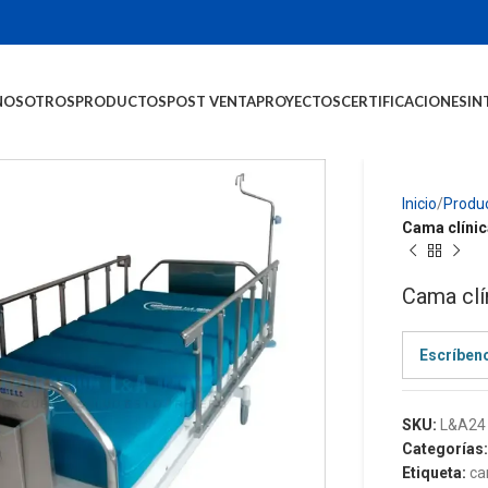
NOSOTROS
PRODUCTOS
POST VENTA
PROYECTOS
CERTIFICACIONES
IN
Inicio
Produ
Cama clínic
Cama clí
Escríben
SKU:
L&A24
Categorías
Etiqueta:
ca