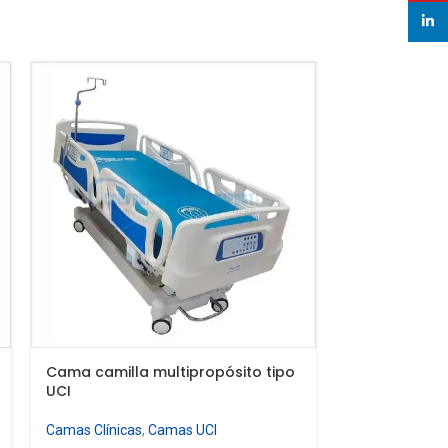
linked
Cama camilla multipropósito tipo
Cama camilla
UCI
UCI con bala
Camas Clínicas
,
Camas UCI
Camas Clínicas