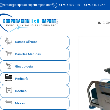
ventas@corporacionperuimport.com
+51 996 470 930 | +51 938 801 352
INICIO
Camas Clínicas
Camillas Médicas
Ginecología
Pediatría
Coches
Mesas